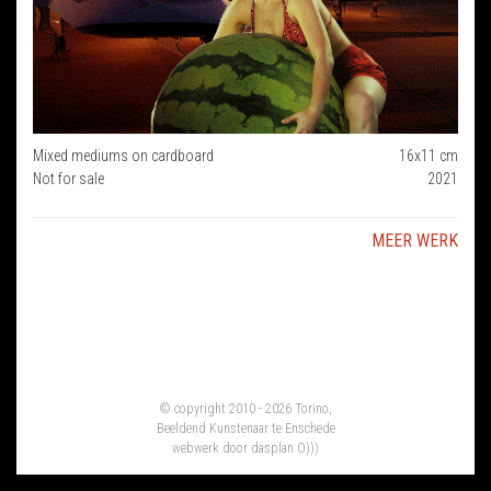
Mixed mediums on cardboard
16x11 cm
Not for sale
2021
MEER WERK
© copyright 2010 - 2026 Torino,
Beeldend Kunstenaar te Enschede
webwerk door
dasplan O)))