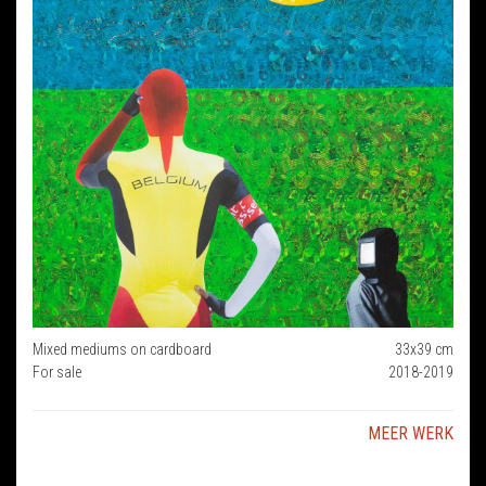
Mixed mediums on cardboard
33x39 cm
For sale
2018-2019
MEER WERK