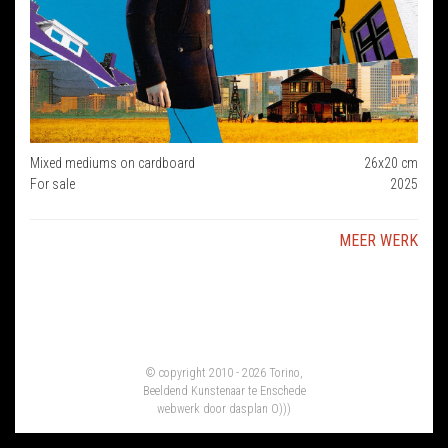
Mixed mediums on cardboard
26x20 cm
For sale
2025
MEER WERK
© copyright 2010 - 2026 Torino,
Beeldend Kunstenaar te Enschede
webwerk door
dasplan O)))