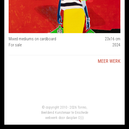
Mixed mediums on cardboard
23x16 cm
For sale
2024
MEER WERK
© copyright 2010 - 2026 Torino,
Beeldend Kunstenaar te Enschede
webwerk door
dasplan O)))